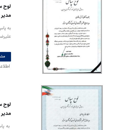
لوح س
مدیر ا
به پاس
علیرضا
مشا
اطلاع
لوح س
مدیر ف
به پاس