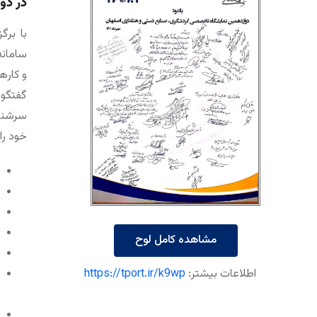
در دو
با برگ
سامانه
گفتگو 
سرشناس
خود را
مشاهده کامل لوح
اطلاعات بیشتر:
https://tport.ir/k9wp