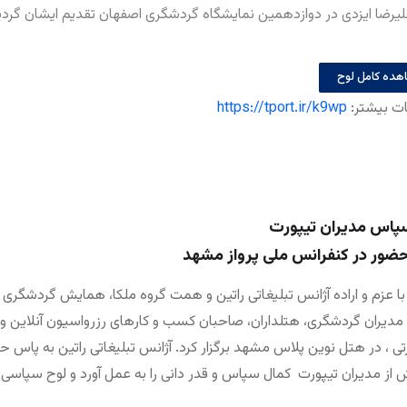
لیرضا ایزدی در دوازدهمین نمایشگاه گردشگری اصفهان تقدیم ایشان گردی
هده کامل لوح
ات بیشتر:
https://tport.ir/k9wp
پاس مدیران تیپورت
حضور در کنفرانس ملی پرواز مشهد
Tpor با عزم و اراده آژانس تبلیغاتی راتین و همت گروه ملکا، همایش گردشگری 
دیران گردشگری، هتلداران، صاحبان کسب و کارهای رزرواسیون آنلاین و
ی ، در هتل نوین پلاس مشهد برگزار کرد. آژانس تبلیغاتی راتین به پاس ح
از مدیران تیپورت کمال سپاس و قدر دانی را به عمل آورد و لوح سپاسی را