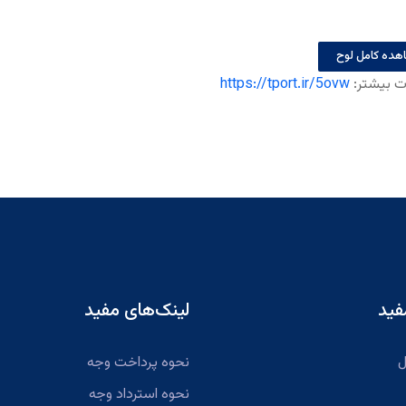
هده کامل لوح
ت بیشتر:
https://tport.ir/5ovw
فید
لینک‌های مفید
ل
نحوه پرداخت وجه
نحوه استرداد وجه