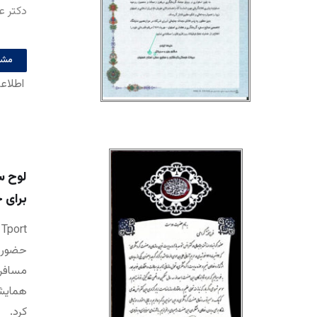
دکتر ع
مشا
اطلاع
لوح س
برای 
t
حضور م
مسافرت
همایش 
کرد.