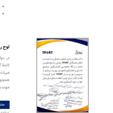
لوح ر
در دوا
کاملا 
میراث 
همچون
مهندس 
مشا