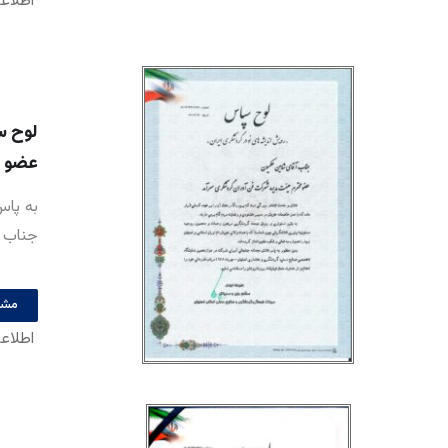
اطلاع
لوح 
عضو هی
به پا
جناب د
مشا
اطلاع