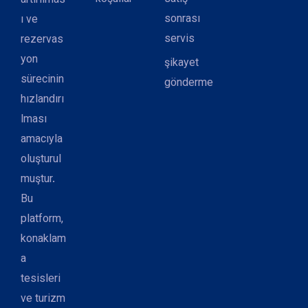
artırılmas
sonrası
ı ve
servis
rezervas
yon
şikayet
sürecinin
gönderme
hızlandırı
lması
amacıyla
oluşturul
muştur.
Bu
platform,
konaklam
a
tesisleri
ve turizm