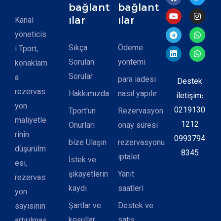
bağlant
bağlant
ılar
ılar
Kanal
yöneticis
Sıkça
Ödeme
i Tport,
Sorulan
yöntemi
konaklam
Sorular
a
para iadesi
Destek
rezervas
Hakkımızda
nasıl yapılır
iletişim:
yon
0219130
Tport'un
Rezervasyon
maliyetle
1212
Onurları
onay süresi
rinin
0993794
bize Ulaşın
rezervasyonu
düşürülm
8345
iptalet
İstek ve
esi,
şikayetlerin
Yanıt
rezervas
kaydı
saatleri
yon
Şartlar ve
Destek ve
sayısının
koşullar
satış