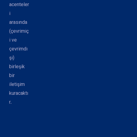
acenteler
i
arasında
(çevrimiç
i ve
çevrimdı
şı)
birleşik
bir
iletişim
kuracaktı
r.